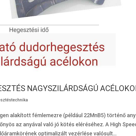
SZTÉS NAGYSZILÁRDSÁGÚ ACÉLOKO
sztéstechnika
en alakított fémlemezre (például 22MnB5) történő an
nyös az anyával való jó kötés eléréséhez. A High Spee
lőáramkörének optimalizált vezérlése valósult...