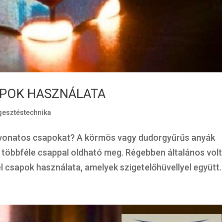
POK HASZNÁLATA
esztéstechnika
evonatos csapokat? A körmös vagy dudorgyűrűs anyák
többféle csappal oldható meg. Régebben általános volt
sapok használata, amelyek szigetelőhüvellyel együtt..