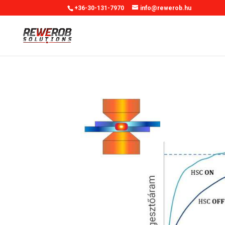
+36-30-131-7970
info@rewerob.hu