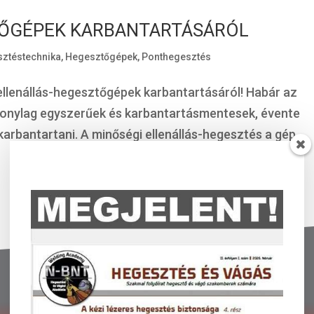
TŐGÉPEK KARBANTARTÁSÁRÓL
ztéstechnika
,
Hegesztőgépek
,
Ponthegesztés
llenállás-hegesztőgépek karbantartásáról! Habár az
zonylag egyszerűek és karbantartásmentesek, évente
karbantartani. A minőségi ellenállás-hegesztés a gép...
Ellenállás-hegesztés és robottechnika
az Ön igényeire szabva