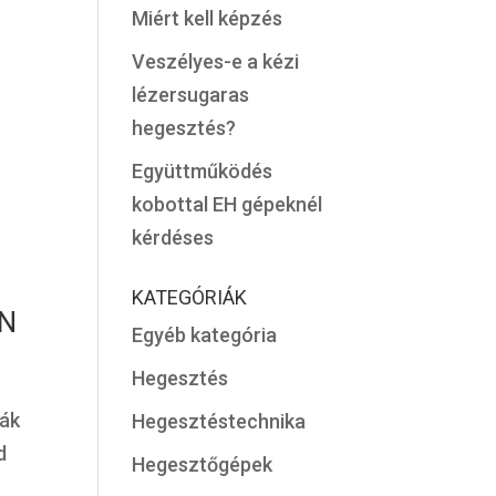
Miért kell képzés
Veszélyes-e a kézi
lézersugaras
hegesztés?
Együttműködés
kobottal EH gépeknél
kérdéses
KATEGÓRIÁK
N
Egyéb kategória
Hegesztés
yák
Hegesztéstechnika
d
Hegesztőgépek