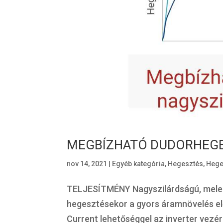
MEGBÍZHATÓ DUDORHEGE
nov 14, 2021
|
Egyéb kategória
,
Hegesztés
,
Hege
TELJESÍTMÉNY Nagyszilárdságú, meleg
hegesztésekor a gyors áramnövelés elő
Current lehetőséggel az inverter vezér