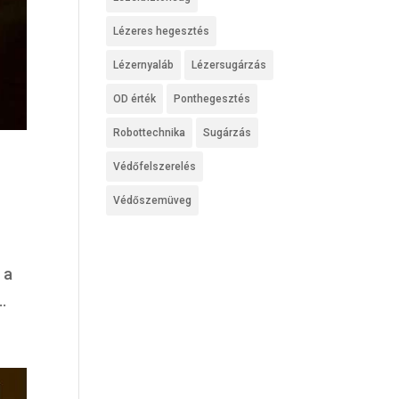
Lézeres hegesztés
Lézernyaláb
Lézersugárzás
OD érték
Ponthegesztés
Robottechnika
Sugárzás
Védőfelszerelés
Védőszemüveg
 a
.