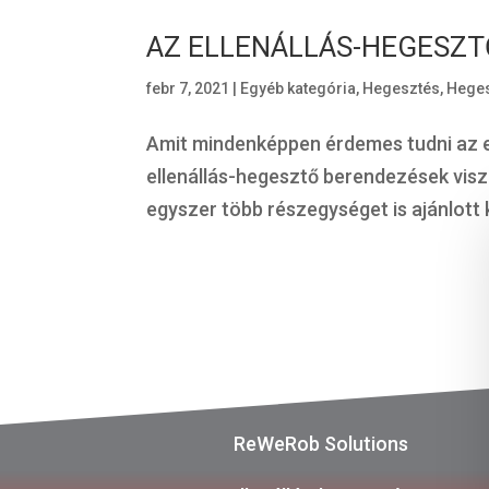
AZ ELLENÁLLÁS-HEGESZ
febr 7, 2021
|
Egyéb kategória
,
Hegesztés
,
Heges
Amit mindenképpen érdemes tudni az e
ellenállás-hegesztő berendezések vis
egyszer több részegységet is ajánlott 
ReWeRob Solutions