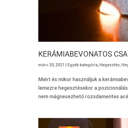
KERÁMIABEVONATOS CSA
márc 20, 2021
|
Egyéb kategória
,
Hegesztés
,
Heg
Miért és mikor használjuk a kerámiab
lemezre hegesztésekor a pozicionálás 
nem mágnesezhető rozsdamentes acél c