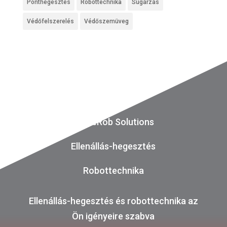
Ponthegesztés
Robottechnika
Sugárzás
Védőfelszerelés
Védőszemüveg
ReWeRob Solutions
Ellenállás-hegesztés
Robottechnika
Ellenállás-hegesztés és robottechnika az
Ön igényeire szabva