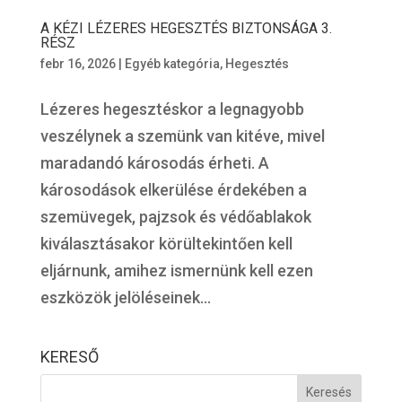
A KÉZI LÉZERES HEGESZTÉS BIZTONSÁGA 3.
RÉSZ
febr 16, 2026
|
Egyéb kategória
,
Hegesztés
Lézeres hegesztéskor a legnagyobb
veszélynek a szemünk van kitéve, mivel
maradandó károsodás érheti. A
károsodások elkerülése érdekében a
szemüvegek, pajzsok és védőablakok
kiválasztásakor körültekintően kell
eljárnunk, amihez ismernünk kell ezen
eszközök jelöléseinek...
KERESŐ