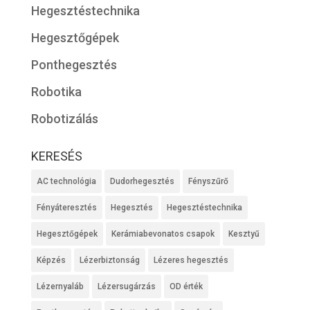
Hegesztéstechnika
Hegesztőgépek
Ponthegesztés
Robotika
Robotizálás
KERESÉS
AC technológia
Dudorhegesztés
Fényszűrő
Fényáteresztés
Hegesztés
Hegesztéstechnika
Hegesztőgépek
Kerámiabevonatos csapok
Kesztyű
Képzés
Lézerbiztonság
Lézeres hegesztés
Lézernyaláb
Lézersugárzás
OD érték