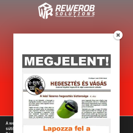
Impresszum
Adatkezelési tájékoztató
Kapcsolat
Készítette: Aktivweboldal szolgáltatások
ReWeRob Solutions © Minden jog
fenntartva
A weboldalon a minőségi felhasználói élmény érdekében
sütiket használunk.