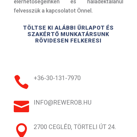
elérhetőségeinken és haladéktalanul
felvesszük a kapcsolatot Önnel.
TÖLTSE KI ALÁBBI ŰRLAPOT ÉS
SZAKÉRTŐ MUNKATÁRSUNK
RÖVIDESEN FELKERESI

+36-30-131-7970

INFO@REWEROB.HU

2700 CEGLÉD, TÖRTELI ÚT 24.