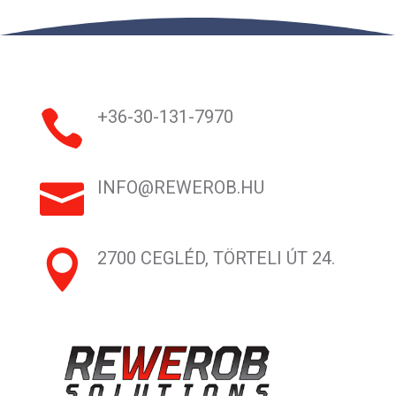

+36-30-131-7970

INFO@REWEROB.HU

2700 CEGLÉD, TÖRTELI ÚT 24.