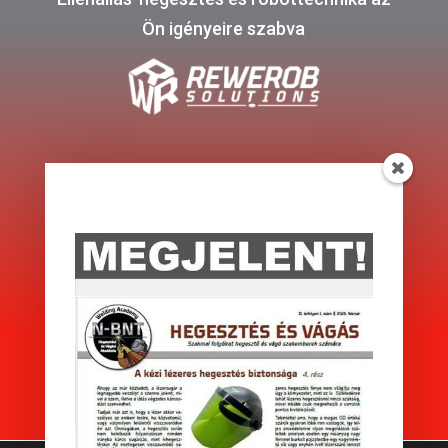
Ön igényeire szabva
Impresszum
Adatkezelési tájékoztató
Kapcsolat
Készítette: Aktivweboldal szolgáltatások
ReWeRob Solutions © Minden jog