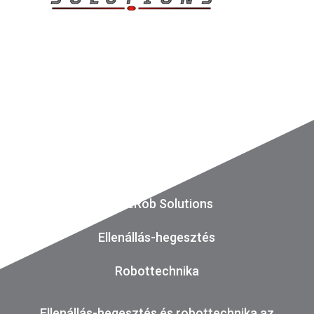
ReWeRob Solutions
Ellenállás-hegesztés
Robottechnika
Ellenállás-hegesztés és robottechnika az